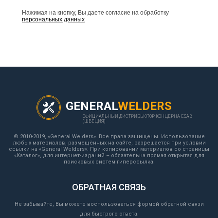
Нажимая на кнопку, Вы даете согласие на обработку
персональных данных
GENERAL
WELDERS
ОФИЦИАЛЬНЫЙ ДИСТРИБЬЮТОР КОНЦЕРНА ESAB
(ШВЕЦИЯ)
© 2010-2019, «General Welders». Все права защищены. Использование
любых материалов, размещённых на сайте, разрешается при условии
ссылки на «General Welders». При копировании материалов со страницы
«Каталог», для интернет-изданий – обязательна прямая открытая для
поисковых систем гиперссылка.
ОБРАТНАЯ СВЯЗЬ
Не забывайте, Вы можете воспользоваться формой обратной связи
для быстрого ответа.