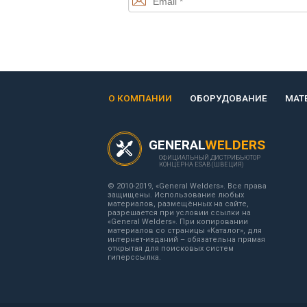
О КОМПАНИИ
ОБОРУДОВАНИЕ
МАТ
GENERAL
WELDERS
ОФИЦИАЛЬНЫЙ ДИСТРИБЬЮТОР
КОНЦЕРНА ESAB (ШВЕЦИЯ)
© 2010-2019, «General Welders». Все права
защищены. Использование любых
материалов, размещённых на сайте,
разрешается при условии ссылки на
«General Welders». При копировании
материалов со страницы «Каталог», для
интернет-изданий – обязательна прямая
открытая для поисковых систем
гиперссылка.