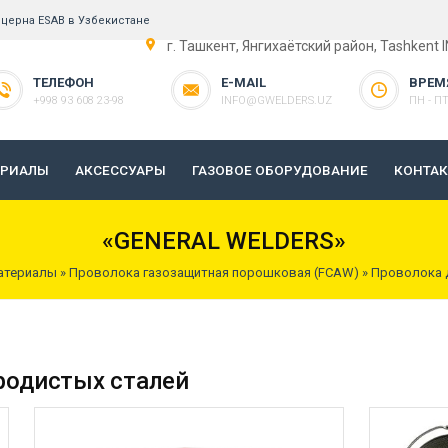
церна ESAB в Узбекистане
г. Ташкент, Янгихаётский район, Tashkent 
ТЕЛЕФОН
E-MAIL
ВРЕМ
+998 93 608 23-98
INFO@GWELDERS.UZ
ПН - ПТ 
ЕРИАЛЫ
АКСЕССУАРЫ
ГАЗОВОЕ ОБОРУДОВАНИЕ
КОНТА
«GENERAL WELDERS»
атериалы
»
Проволока газозащитная порошковая (FCAW)
»
Проволока 
родистых сталей