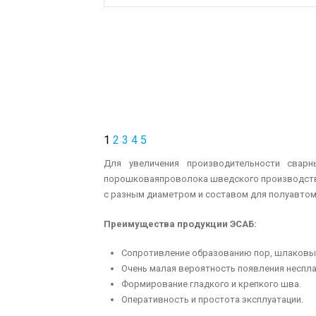
1
2
3
4
5
Для увеличения производительности свар
порошковая
проволока шведского производства
с разным диаметром и составом для полуавтом
Преимущества продукции ЭСАБ:
Сопротивление образованию пор, шлаковых
Очень малая вероятность появления неспла
Формирование гладкого и крепкого шва.
Оперативность и простота эксплуатации.