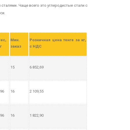
и сталями. Чаще всего это углеродистые стали с
си.
Вес,
Мин.
Розничная цена тенге за кг,
г
заказ
с НДС
15
6 852,69
96
16
2 109,55
96
16
1 822,90