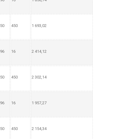
50
450
1 693,02
96
16
2 414,12
50
450
2 302,14
96
16
1 957,27
50
450
2 154,34