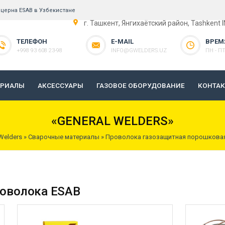
церна ESAB в Узбекистане
г. Ташкент, Янгихаётский район, Tashkent 
ТЕЛЕФОН
E-MAIL
ВРЕМ
+998 93 608 23-98
INFO@GWELDERS.UZ
ПН - ПТ 
ЕРИАЛЫ
АКСЕССУАРЫ
ГАЗОВОЕ ОБОРУДОВАНИЕ
КОНТА
«GENERAL WELDERS»
Welders
»
Сварочные материалы
»
Проволока газозащитная порошкова
роволока ESAB