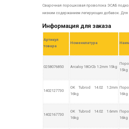
Сварочная порошковая проволока ЭСАБ подход
низким содержанием легирующих добавок. Для 
Информация для заказа
Артикул
Номенклатура
Наим
товара
Поро
0258076850
Arcaloy 18CrCb 1.2mm 15kg
15kg
OK Tubrod 14.02 1.2mm
Поро
1402127730
16kg
16kg
OK Tubrod 14.02 1.6mm
Поро
1402167730
16kg
16kg