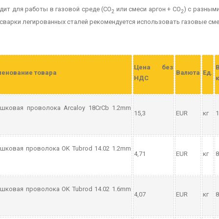
ит для работы в газовой среде (СО
или смеси аргон + СО
) с разным
2
2
сварки легированных сталей рекомендуется использовать газовые сме
Цена без
енование товара
Валюта
Ед.
НДС
к
шковая проволока Arcaloy 18CrCb 1.2mm
15,3
EUR
кг
1
шковая проволока OK Tubrod 14.02 1.2mm
4,71
EUR
кг
8
шковая проволока OK Tubrod 14.02 1.6mm
4,07
EUR
кг
8