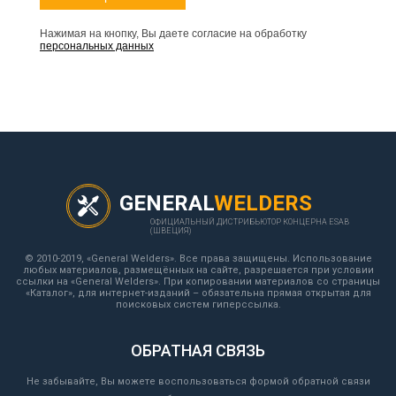
Нажимая на кнопку, Вы даете согласие на обработку
персональных данных
GENERAL
WELDERS
ОФИЦИАЛЬНЫЙ ДИСТРИБЬЮТОР КОНЦЕРНА ESAB
(ШВЕЦИЯ)
© 2010-2019, «General Welders». Все права защищены. Использование
любых материалов, размещённых на сайте, разрешается при условии
ссылки на «General Welders». При копировании материалов со страницы
«Каталог», для интернет-изданий – обязательна прямая открытая для
поисковых систем гиперссылка.
ОБРАТНАЯ СВЯЗЬ
Не забывайте, Вы можете воспользоваться формой обратной связи