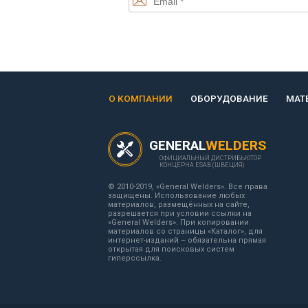
О КОМПАНИИ
ОБОРУДОВАНИЕ
МАТ
GENERAL
WELDERS
ОФИЦИАЛЬНЫЙ ДИСТРИБЬЮТОР
КОНЦЕРНА ESAB (ШВЕЦИЯ)
© 2010-2019, «General Welders». Все права
защищены. Использование любых
материалов, размещённых на сайте,
разрешается при условии ссылки на
«General Welders». При копировании
материалов со страницы «Каталог», для
интернет-изданий – обязательна прямая
открытая для поисковых систем
гиперссылка.