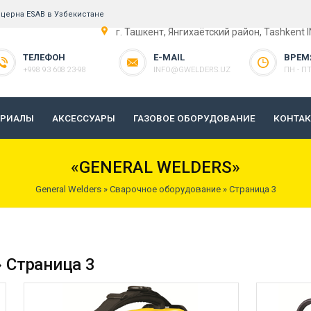
церна ESAB в Узбекистане
г. Ташкент, Янгихаётский район, Tashkent 
ТЕЛЕФОН
E-MAIL
ВРЕМ
+998 93 608 23-98
INFO@GWELDERS.UZ
ПН - ПТ 
ЕРИАЛЫ
АКСЕССУАРЫ
ГАЗОВОЕ ОБОРУДОВАНИЕ
КОНТА
«GENERAL WELDERS»
General Welders
»
Сварочное оборудование
» Страница 3
 Страница 3