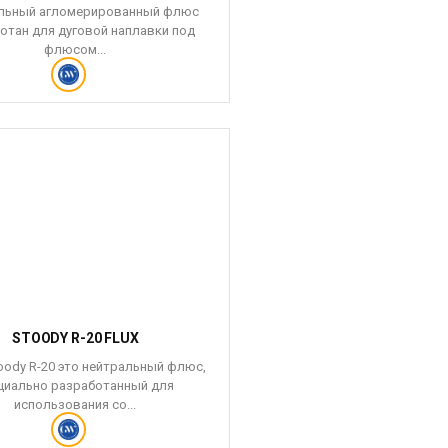
льный агломерированный флюс
отан для дуговой наплавки под
флюсом...
STOODY R-20 FLUX
ody R-20 это нейтральный флюс,
циально разработанный для
использования со...