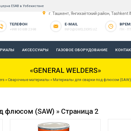
церна ESAB в Узбекистане
г. Ташкент, Янгихаётский район, Tashkent 
ТЕЛЕФОН
E-MAIL
ВРЕМ
+998 93 608 23-98
INFO@GWELDERS.UZ
ПН - ПТ 
ЕРИАЛЫ
АКСЕССУАРЫ
ГАЗОВОЕ ОБОРУДОВАНИЕ
КОНТА
«GENERAL WELDERS»
ers
»
Сварочные материалы
»
Материалы для сварки под флюсом (SAW)
д флюсом (SAW) » Страница 2