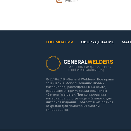
О КОМПАНИИ
ОБОРУДОВАНИЕ
МАТ
GENERAL
WELDERS
ОФИЦИАЛЬНЫЙ ДИСТРИБЬЮТОР
КОНЦЕРНА ESAB (ШВЕЦИЯ)
© 2010-2019, «General Welders». Все права
защищены. Использование любых
материалов, размещённых на сайте,
разрешается при условии ссылки на
«General Welders». При копировании
материалов со страницы «Каталог», для
интернет-изданий – обязательна прямая
открытая для поисковых систем
гиперссылка.