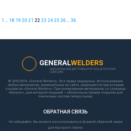
1
...
18
19
20
21
22
23
24
25
26
...
36
GENERAL
WELDERS
ОФИЦИАЛЬНЫЙ ДИСТРИБЬЮТОР КОНЦЕРНА ESAB
(ШВЕЦИЯ)
© 2010-2019, «General Welders». Все права защищены. Использование
любых материалов, размещённых на сайте, разрешается при условии
ссылки на «General Welders». При копировании материалов со страницы
«Каталог», для интернет-изданий – обязательна прямая открытая для
поисковых систем гиперссылка.
ОБРАТНАЯ СВЯЗЬ
Не забывайте, Вы можете воспользоваться формой обратной связи
для быстрого ответа.