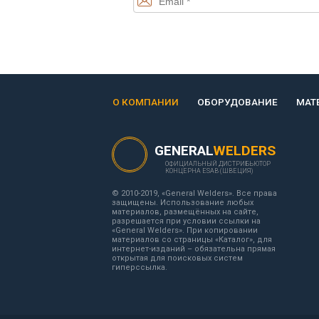
О КОМПАНИИ
ОБОРУДОВАНИЕ
МАТ
GENERAL
WELDERS
ОФИЦИАЛЬНЫЙ ДИСТРИБЬЮТОР
КОНЦЕРНА ESAB (ШВЕЦИЯ)
© 2010-2019, «General Welders». Все права
защищены. Использование любых
материалов, размещённых на сайте,
разрешается при условии ссылки на
«General Welders». При копировании
материалов со страницы «Каталог», для
интернет-изданий – обязательна прямая
открытая для поисковых систем
гиперссылка.