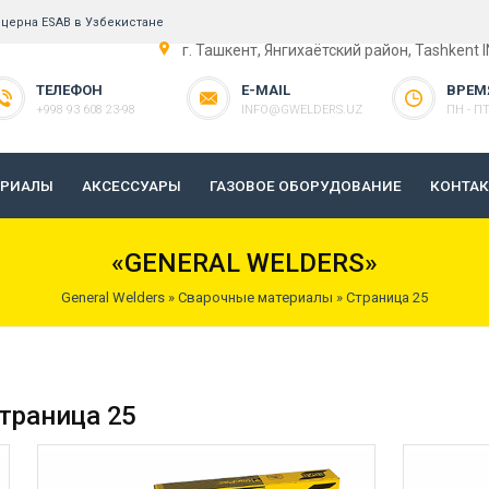
церна ESAB в Узбекистане
г. Ташкент, Янгихаётский район, Tashkent 
ТЕЛЕФОН
E-MAIL
ВРЕМ
+998 93 608 23-98
INFO@GWELDERS.UZ
ПН - ПТ 
ЕРИАЛЫ
АКСЕССУАРЫ
ГАЗОВОЕ ОБОРУДОВАНИЕ
КОНТА
«GENERAL WELDERS»
General Welders
»
Сварочные материалы
» Страница 25
траница 25