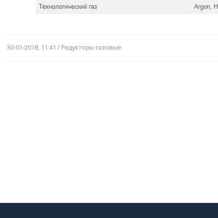
30-01-2018, 11:41 / Редукторы газовые
TXH 121, 121V, 121F
STOODI
Легкие и долговечные наконечники
Электроды Stoodi
газовых горелок производятся с
составу с электрод
изоляцией из...
существенным 