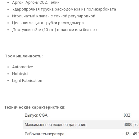
Аргон, Аргон/ CO2, Гелий
Ударопрочная трубка расходомера из поликарбоната
Игольчатый клапан с точной регулировкой
Цельная защита трубки расходомера
Доступны с 3 м (10 фт.) шлангом или без него
Промышленность:
Automotive
Hobbyist
Light Fabrication
RENEGADE ES 300I
ПЛАЗМОРЕЗ CU
Это инверторный сварочный аппарат
ESAB Cutmaster 40
для ручной электродуговой сварки
доступная система 
штучными электродами...
высшего клас
Технические характеристики: