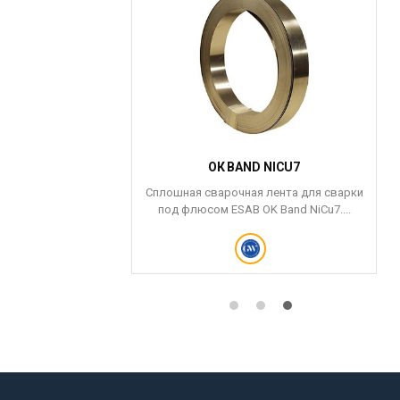
E 12
ОК BAND NICU7
e 12 схожи по
Сплошная сварочная лента для сварки
ми Stoodite 6 с
под флюсом ESAB OK Band NiCu7....
тличием...