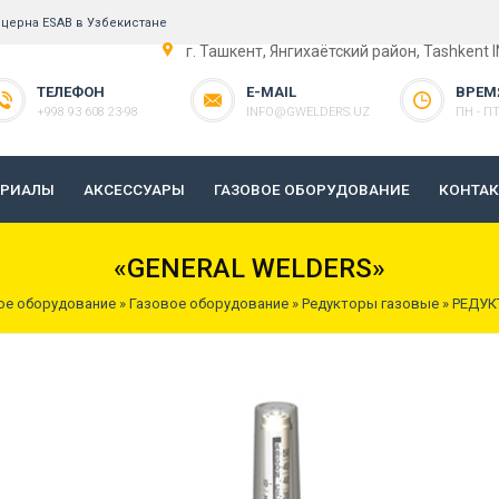
церна ESAB в Узбекистане
г. Ташкент, Янгихаётский район, Tashkent 
ТЕЛЕФОН
E-MAIL
ВРЕМ
+998 93 608 23-98
INFO@GWELDERS.UZ
ПН - ПТ 
ЕРИАЛЫ
АКСЕССУАРЫ
ГАЗОВОЕ ОБОРУДОВАНИЕ
КОНТА
«GENERAL WELDERS»
ое оборудование
»
Газовое оборудование
»
Редукторы газовые
» РЕДУК