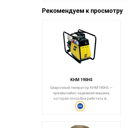
Рекомендуем к просмотру
TMASTER 40
KHM 190HS
– это наиболее
Сварочный генератор KHM190HS —
лазменной резки
чрезвычайно надежная машина,
са для...
которая способна работать в...