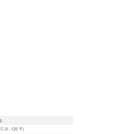
TMASTER 40
KHM 190HS
 – это наиболее
Сварочный генератор KHM190HS —
плазменной резки
чрезвычайно надежная машина,
са для...
которая способна работать в...