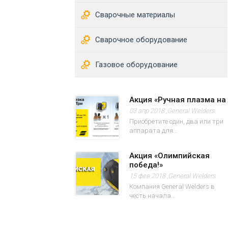
Сварочные материалы
Сварочное оборудование
Газовое оборудование
Акция «Ручная плазма на
03 апр 2018 ,
General Welders
Приобретите один, два или три
аппарата для...
Акция «Олимпийская
победа!»
15 фев 2018 ,
General Welders
Компания General Welders в
честь начала...