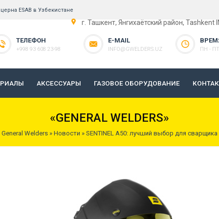
церна ESAB в Узбекистане
г. Ташкент, Янгихаётский район, Tashkent 
ТЕЛЕФОН
E-MAIL
ВРЕМ
+998 93 608 23-98
INFO@GWELDERS.UZ
ПН - ПТ 
ЕРИАЛЫ
АКСЕССУАРЫ
ГАЗОВОЕ ОБОРУДОВАНИЕ
КОНТА
«GENERAL WELDERS»
General Welders
»
Новости
» SENTINEL A50: лучший выбор для сварщика