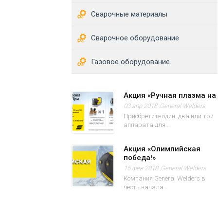
Сварочные материалы
Сварочное оборудование
Газовое оборудование
Акция «Ручная плазма на
03 апр 2018 ,
General Welders
Приобретите один, два или три
аппарата для...
Акция «Олимпийская
победа!»
15 фев 2018 ,
General Welders
Компания General Welders в
честь начала...