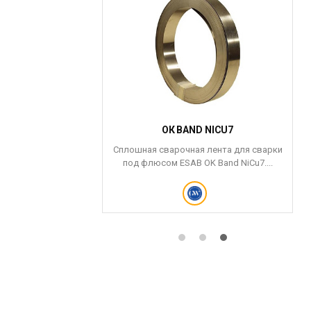
E 12
ОК BAND NICU7
e 12 схожи по
Сплошная сварочная лента для сварки
ми Stoodite 6 с
под флюсом ESAB OK Band NiCu7....
тличием...