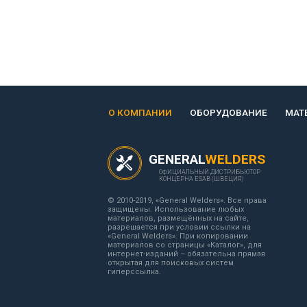
О КОМПАНИИ
ОБОРУДОВАНИЕ
МАТ
GENERAL
WELDERS
ОФИЦИАЛЬНЫЙ ДИСТРИБЬЮТОР
КОНЦЕРНА ESAB (ШВЕЦИЯ)
© 2010-2019, «General Welders». Все права
защищены. Использование любых
материалов, размещённых на сайте,
разрешается при условии ссылки на
«General Welders». При копировании
материалов со страницы «Каталог», для
интернет-изданий – обязательна прямая
открытая для поисковых систем
гиперссылка.