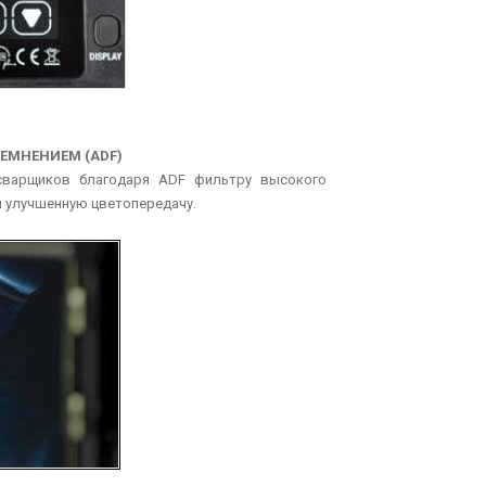
ЕМНЕНИЕМ (ADF)
 сварщиков благодаря ADF фильтру высокого
TE 12
ОК BAND NICU7
и улучшенную цветопередачу.
te 12 схожи по
Сплошная сварочная лента для сварки
ами Stoodite 6 с
под флюсом ESAB OK Band NiCu7....
отличием...