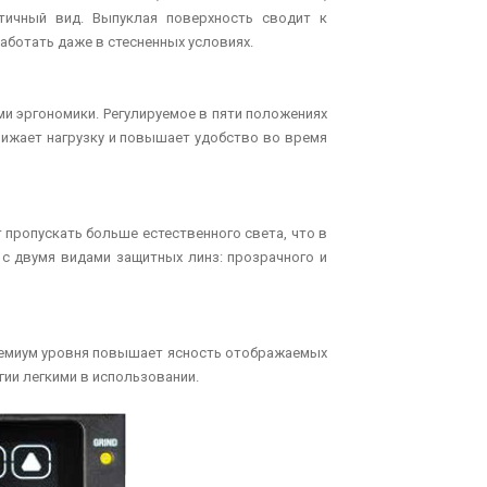
тичный вид. Выпуклая поверхность сводит к
аботать даже в стесненных условиях.
ми эргономики. Регулируемое в пяти положениях
нижает нагрузку и повышает удобство во время
пропускать больше естественного света, что в
я с двумя видами защитных линз: прозрачного и
TMASTER 40
KHM 190HS
 – это наиболее
Сварочный генератор KHM190HS —
ремиум уровня повышает ясность отображаемых
плазменной резки
чрезвычайно надежная машина,
са для...
которая способна работать в...
гии легкими в использовании.