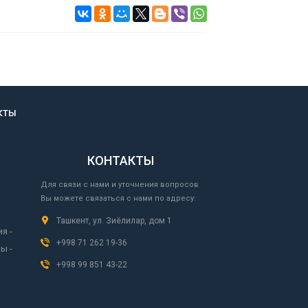
КТЫ
КОНТАКТЫ
Для связи с нами и уточнения вопросов
Вы можете связаться с нами по адресу:
Ташкент, ул. Зиёлилар, дом 1
я -
+998 71 262 19-36
ы -
+998 99 851 43-22