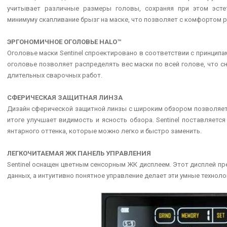
учитывает различные размеры головы, сохраняя при этом эсте
минимуму скапливание брызг на маске, что позволяет с комфортом р
ЭРГОНОМИЧНОЕ ОГОЛОВЬЕ HALO™
Оголовье маски Sentinel спроектировано в соответствии с принципа
оголовье позволяет распределять вес маски по всей голове, что с
длительных сварочных работ.
СФЕРИЧЕСКАЯ ЗАЩИТНАЯ ЛИНЗА
Дизайн сферической защитной линзы с широким обзором позволяет 
итоге улучшает видимость и ясность обзора. Sentinel поставляетс
янтарного оттенка, которые можно легко и быстро заменить.
RENEGADE ES 300I
ПЛАЗМОРЕЗ CU
ЛЕГКОЧИТАЕМАЯ ЖК ПАНЕЛЬ УПРАВЛЕНИЯ
Это инверторный сварочный аппарат
ESAB Cutmaster 40
Sentinel оснащен цветным сенсорным ЖК дисплеем. Этот дисплей п
для ручной электродуговой сварки
доступная система 
штучными электродами...
высшего клас
данных, а интуитивно понятное управление делает эти умные техноло