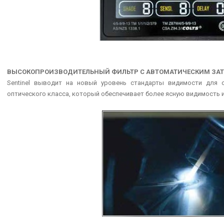
ВЫСОКОПРОИЗВОДИТЕЛЬНЫЙ ФИЛЬТР С АВТОМАТИЧЕСКИМ ЗАТ
Sentinel выводит на новый уровень стандарты видимости для
TXH 121, 121V, 121F
STOODI
оптического класса, который обеспечивает более ясную видимость 
Легкие и долговечные наконечники
Электроды Stoodi
газовых горелок производятся с
составу с электрод
изоляцией из...
существенным 