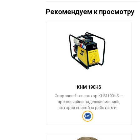
Рекомендуем к просмотру
TMASTER 40
KHM 190HS
– это наиболее
Сварочный генератор KHM190HS —
лазменной резки
чрезвычайно надежная машина,
са для...
которая способна работать в...