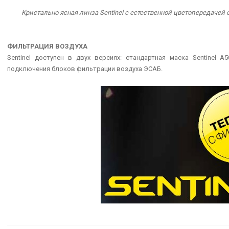
Кристально ясная линза Sentinel с естественной цветопередачей
ФИЛЬТРАЦИЯ ВОЗДУХА
Sentinel доступен в двух версиях: стандартная маска Sentinel A
подключения блоков фильтрации воздуха ЭСАБ.