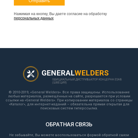
Нажимая на кнопку, Вы даете согласие на обработку
персональных данных
GENERAL
WELDERS
ОФИЦИАЛЬНЫЙ ДИСТРИБЬЮТОР КОНЦЕРНА ESAB
(ШВЕЦИЯ)
© 2010-2019, «General Welders». Все права защищены. Использование
любых материалов, размещённых на сайте, разрешается при условии
ссылки на «General Welders». При копировании материалов со страницы
«Каталог», для интернет-изданий – обязательна прямая открытая для
поисковых систем гиперссылка.
ОБРАТНАЯ СВЯЗЬ
Не забывайте, Вы можете воспользоваться формой обратной связи