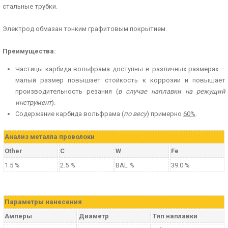
стальные трубки.
Электрод обмазан тонким графитовым покрытием.
Преимущества:
Частицы карбида вольфрама доступны в различных размерах –
малый размер повышает стойкость к коррозии и повышает
производительность резания (
в случае наплавки на режущий
инструмент
).
Содержание карбида вольфрама (
по весу
) примерно
60%
.
Aнализ металла проволоки
Other
C
W
Fe
1.5 %
2.5 %
BAL %
39.0 %
Параметры нанесения
Амперы
Диаметр
Тип наплавки