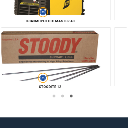
KHM 190HS
ОК BAND NICU7