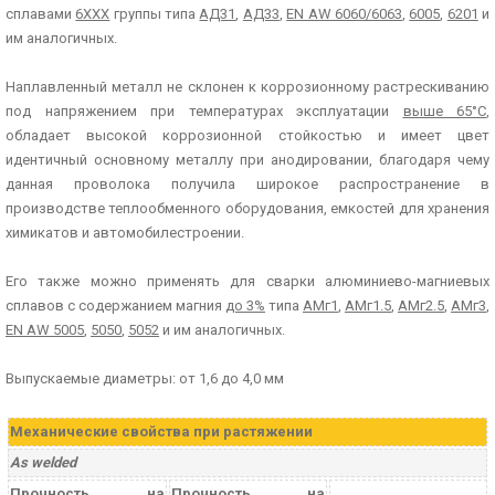
сплавами
6ХХХ
группы типа
АД31
,
АД33
,
EN AW 6060/6063
,
6005
,
6201
и
им аналогичных.
Наплавленный металл не склонен к коррозионному растрескиванию
под напряжением при температурах эксплуатации
выше 65°С
,
обладает высокой коррозионной стойкостью и имеет цвет
идентичный основному металлу при анодировании, благодаря чему
данная проволока получила широкое распространение в
производстве теплообменного оборудования, емкостей для хранения
химикатов и автомобилестроении.
Его также можно применять для сварки алюминиево-магниевых
сплавов с содержанием магния
до 3%
типа
АМг1
,
АМг1.5
,
АМг2.5
,
АМг3
,
EN AW 5005
,
5050
,
5052
и им аналогичных.
Выпускаемые диаметры: от 1,6 до 4,0 мм
Механические свойства при растяжении
As welded
Прочность на
Прочность на