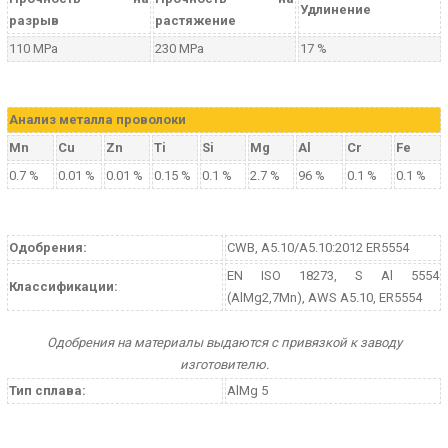
Удлинение
разрыв
растяжение
110 MPa
230 MPa
17 %
Aнализ металла проволоки
Mn
Cu
Zn
Ti
Si
Mg
Al
Cr
Fe
0.7 %
0.01 %
0.01 %
0.15 %
0.1 %
2.7 %
96 %
0.1 %
0.1 %
Одобрения:
CWB, A5.10/A5.10:2012 ER5554
EN ISO 18273, S Al 5554
Классификации:
(AlMg2,7Mn), AWS A5.10, ER5554
Одобрения на материалы выдаются с привязкой к заводу
изготовителю.
Тип сплава:
AlMg 5