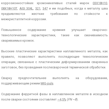
коррозионностойких хромоникелевых сталей марок
03Х18Н10
,
08Х18Н10Т
,
AISI 304L
,
321
,
347
и им подобных, когда к металлу шва
предъявляются жесткие требования по стойкости к
межкристаллитной коррозии.
Повышенное содержание кремния улучшает сварочно-
технологические характеристики, такие как смачиваемость
свариваемых кромок.
Высокие пластические характеристики наплавленного металла, как
правило, позволяют выполнять последующие технологические
операции, связанные с пластическим деформированием сваренных
заготовок, без проведения послесварочной термической обработки.
Сварку предпочтительнее выполнять на оборудовании,
поддерживающем режим
MIG-puls
.
Содержание ферритной фазы в наплавленном металле в исходном
после сварки состоянии составляет
~4,5%
(
FN ~8
).